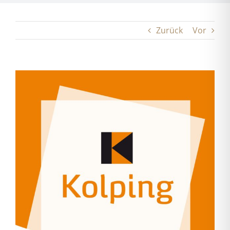
Zurück
Vor
Zeige
grösseres
Bild