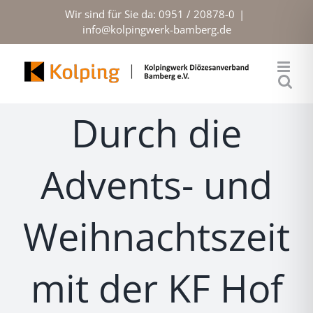
Zum
Wir sind für Sie da: 0951 / 20878-0
|
Inhalt
info@kolpingwerk-bamberg.de
springen
Durch die
Advents- und
Weihnachtszeit
mit der KF Hof