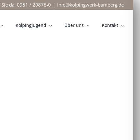
r Sie da: 0951 / 20878-0
|
info@kolpingwerk-bamberg.de
Kolpingjugend
Über uns
Kontakt