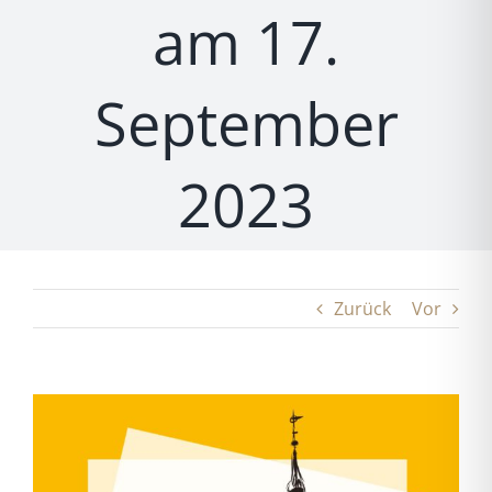
am 17.
September
2023
Zurück
Vor
Zeige
grösseres
Bild