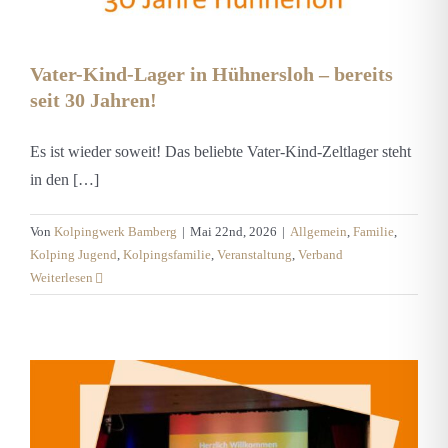
Vater-Kind-Lager in Hühnersloh – bereits
seit 30 Jahren!
Es ist wieder soweit! Das beliebte Vater-Kind-Zeltlager steht
in den […]
Von
Kolpingwerk Bamberg
|
Mai 22nd, 2026
|
Allgemein
,
Familie
,
Kolping Jugend
,
Kolpingsfamilie
,
Veranstaltung
,
Verband
Weiterlesen