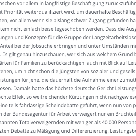
chen vor allem in langfristige Beschäftigung zurückzuführen
 Priorität weiterqualifiziert wird, um dauerhafte Beschäfti
chen, vor allem wenn sie bislang schwer Zugang gefunden h
em nicht einfach beiseitegeschoben werden. Dass die Ausgab
ungen und Konzepte für die Gruppe der Langzeitarbeitslosen
en Anteil bei der Jobsuche erbringen und unter Umständen 
. Es gilt genau hinzuschauen, wer sich aus welchem Grund 
ärten für Familien zu berücksichtigen, auch mit Blick auf
ehen, um nicht schon die Jüngsten von sozialer und gesells
leistungen für jene, die dauerhaft die Aufnahme einer zumutb
esen. Damals hatte das höchste deutsche Gericht Leistungs
chte Effekt so weitreichender Kürzungen nicht nachgewiese
ine teils fahrlässige Scheindebatte geführt, wenn nun von p
 der Bundesagentur für Arbeit verweigert nur ein Bruchtei
nannten Totalverweigernden mit weniger als 40.000 Personen
zten Debatte zu Mäßigung und Differenzierung. Leistungsbez