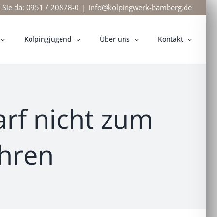
r Sie da: 0951 / 20878-0
|
info@kolpingwerk-bamberg.de
Kolpingjugend
Über uns
Kontakt
rf nicht zum
ühren