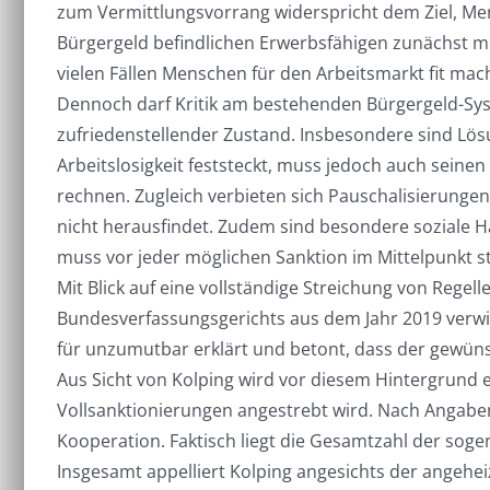
zum Vermittlungsvorrang widerspricht dem Ziel, Mens
Bürgergeld befindlichen Erwerbsfähigen zunächst mit
vielen Fällen Menschen für den Arbeitsmarkt fit ma
Dennoch darf Kritik am bestehenden Bürgergeld-Syst
zufriedenstellender Zustand. Insbesondere sind Lös
Arbeitslosigkeit feststeckt, muss jedoch auch sein
rechnen. Zugleich verbieten sich Pauschalisierungen
nicht herausfindet. Zudem sind besondere soziale H
muss vor jeder möglichen Sanktion im Mittelpunkt st
Mit Blick auf eine vollständige Streichung von Regel
Bundesverfassungsgerichts aus dem Jahr 2019 verwi
für unzumutbar erklärt und betont, dass der gewüns
Aus Sicht von Kolping wird vor diesem Hintergrund e
Vollsanktionierungen angestrebt wird. Nach Angaben
Kooperation. Faktisch liegt die Gesamtzahl der soge
Insgesamt appelliert Kolping angesichts der angehei