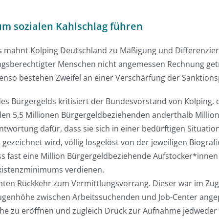
um sozialen Kahlschlag führen
ds mahnt Kolping Deutschland zu Mäßigung und Differenzieru
ungsberechtigter Menschen nicht angemessen Rechnung getr
so bestehen Zweifel an einer Verschärfung der Sanktionsp
des Bürgergelds kritisiert der Bundesvorstand von Kolping, d
den 5,5 Millionen Bürgergeldbeziehenden anderthalb Million
antwortung dafür, dass sie sich in einer bedürftigen Situat
ps gezeichnet wird, völlig losgelöst von der jeweiligen Biog
fast eine Million Bürgergeldbeziehende Aufstocker*innen 
xistenzminimums verdienen.
anten Rückkehr zum Vermittlungsvorrang. Dieser war im Zug
ugenhöhe zwischen Arbeitssuchenden und Job-Center angepa
he zu eröffnen und zugleich Druck zur Aufnahme jedweder