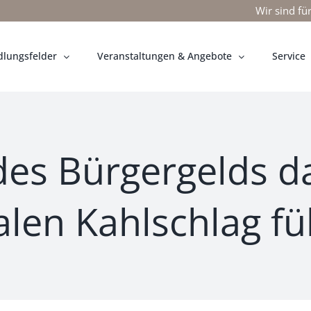
Wir sind fü
lungsfelder
Veranstaltungen & Angebote
Service
des Bürgergelds da
alen Kahlschlag f