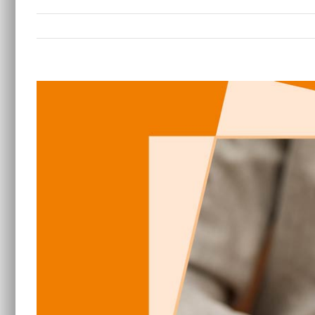
Zeige
grösseres
Bild