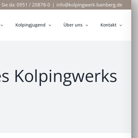
r Sie da: 0951 / 20878-0
|
info@kolpingwerk-bamberg.de
Kolpingjugend
Über uns
Kontakt
es Kolpingwerks