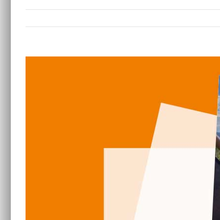
Zeige
grösseres
Bild