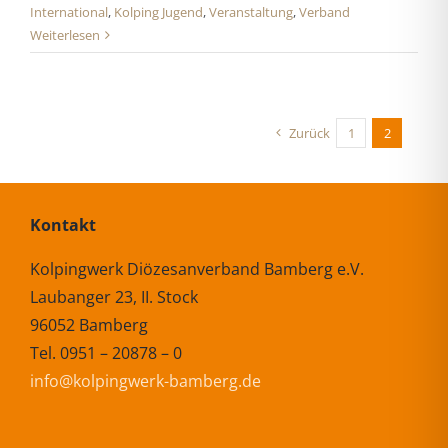
International
,
Kolping Jugend
,
Veranstaltung
,
Verband
Weiterlesen
Zurück
1
2
Kontakt
Kolpingwerk Diözesanverband Bamberg e.V.
Laubanger 23, II. Stock
96052 Bamberg
Tel. 0951 – 20878 – 0
info@kolpingwerk-bamberg.de