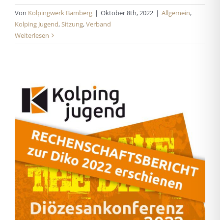
Von
Kolpingwerk Bamberg
|
Oktober 8th, 2022
|
Allgemein
,
Kolping Jugend
,
Sitzung
,
Verband
Weiterlesen